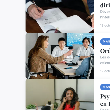
dir
Dévelo
l'inte
19 oct
MAN
Ord
Les d
effic
12 oct
MAN
Psy
en 
Dans 