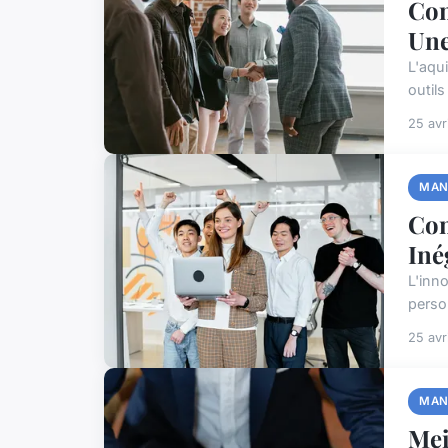
Com
Une
L'aqu
outil
25 avr
MAN
Com
Iné
L'inn
perso
25 avr
MAN
Mei