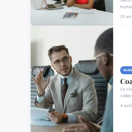
humai
25 avr
MAN
Coa
Le co
colle
4 aoû