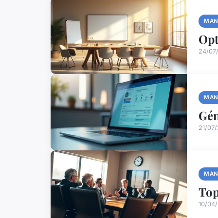
MAN
Opt
24/07
MAN
Gén
21/07
MAN
Top
10/04/