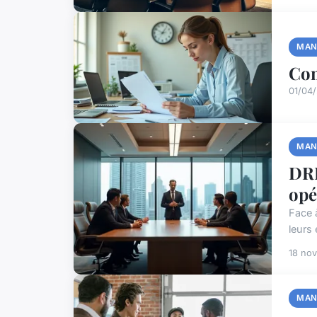
MAN
Com
01/04/
MAN
DRH
opé
Face 
leurs
18 no
MAN