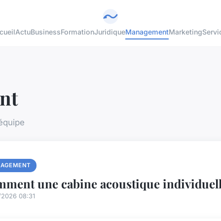
cueil
Actu
Business
Formation
Juridique
Management
Marketing
Servi
nt
'équipe
AGEMENT
ment une cabine acoustique individuell
/2026 08:31