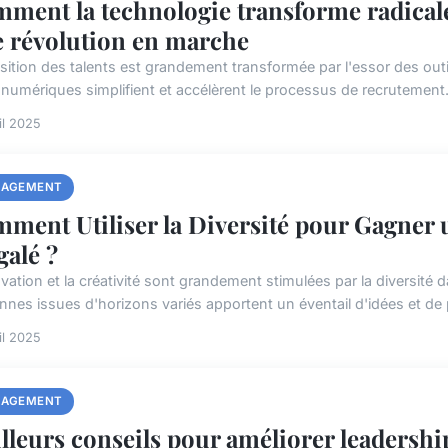
ment la technologie transforme radicalem
 révolution en marche
isition des talents est grandement transformée par l'essor des out
s numériques simplifient et accélèrent le processus de recrutement.
il 2025
AGEMENT
ment Utiliser la Diversité pour Gagner 
galé ?
ovation et la créativité sont grandement stimulées par la diversit
nnes issues d'horizons variés apportent un éventail d'idées et de p
il 2025
AGEMENT
lleurs conseils pour améliorer leadershi