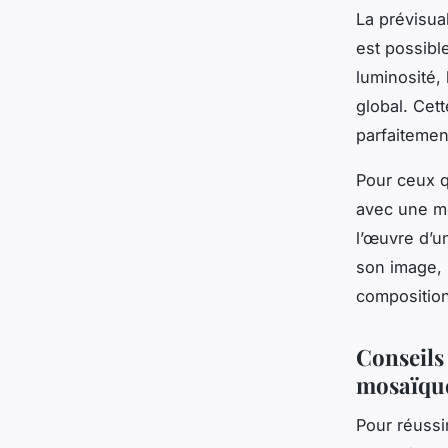
La prévisua
est possible
luminosité,
global. Cet
parfaitemen
Pour ceux q
avec une mo
l’œuvre d’u
son image, r
composition
Conseils 
mosaïqu
Pour réussi