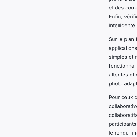
et des coul
Enfin, véri
intelligent
Sur le plan
application
simples et 
fonctionnal
attentes et
photo adapt
Pour ceux q
collaborativ
collaboratif
participants
le rendu fin