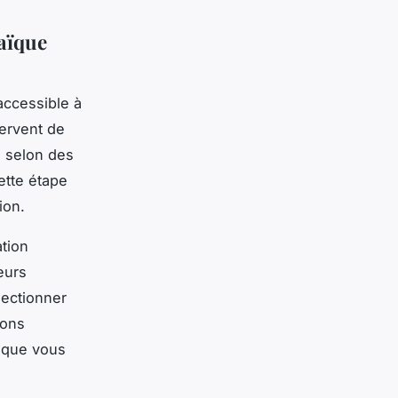
aïque
accessible à
ervent de
s selon des
tte étape
ion.
ation
eurs
lectionner
ions
l que vous