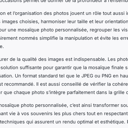
 occasions permet de donner de la profondeur à l’ensemb
on et l’organisation des photos jouent un rôle tout aussi 
 images choisies, harmoniser leur taille et leur orientation 
ur une mosaïque photo personnalisée, regrouper les vis
airement nommés simplifie la manipulation et évite les err
e.
surer de la qualité des images est indispensable. Les pho
solution suffisante pour garantir que la mosaïque finale so
isation. Un format standard tel que le JPEG ou PNG en ha
est recommandé. Il est aussi conseillé de vérifier la cohé
r que chaque photo s’intègre parfaitement dans la grille
osaïque photo personnalisée, c’est ainsi transformer so
nant vie à vos souvenirs les plus chers tout en respectant
 techniques qui assurent un rendu optimal et esthétique. P