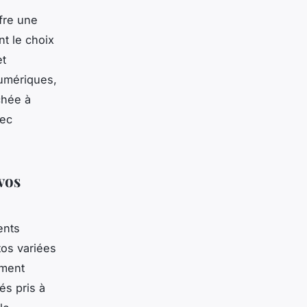
fre une
nt le choix
et
numériques,
chée à
vec
vos
ents
tos variées
ement
és pris à