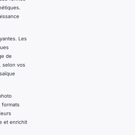
hétiques.
aissance
ayantes. Les
ques
ge de
, selon vos
osaïque
photo
s formats
ieurs
 et enrichit