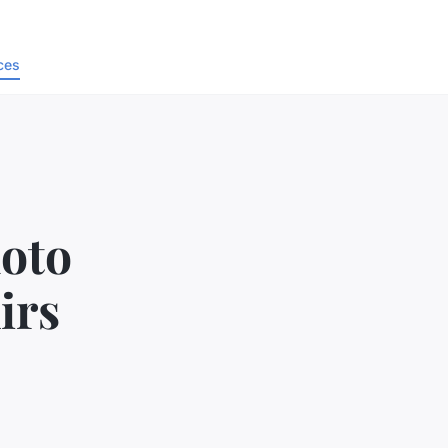
ces
hoto
irs