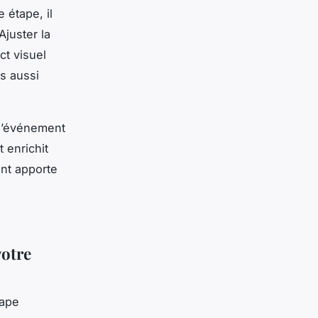
 étape, il
Ajuster la
ct visuel
is aussi
 l’événement
 enrichit
ant apporte
votre
tape