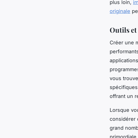
plus loin,
i
originale
peu
Outils e
Créer une m
performants
application
programmes 
vous trouve
spécifique
offrant un 
Lorsque vou
considérer 
grand nombr
primordiale