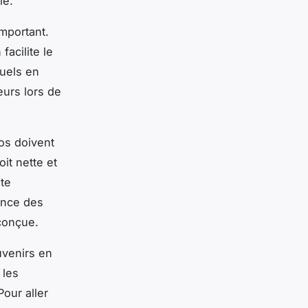
le.
important.
facilite le
uels en
eurs lors de
tos doivent
it nette et
ute
rence des
 conçue.
uvenirs en
 les
our aller