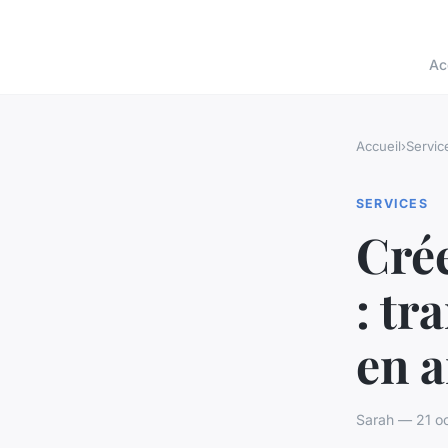
Ac
Accueil
›
Servic
SERVICES
Cré
: tr
en a
Sarah — 21 oc