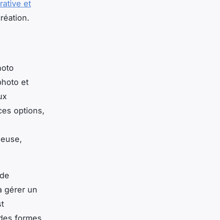
ative et
réation.
hoto
photo et
ux
ces options,
s
ieuse,
 de
à gérer un
t
n des formes