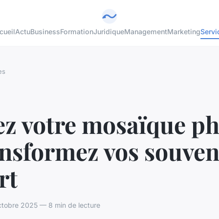
cueil
Actu
Business
Formation
Juridique
Management
Marketing
Servi
es
ez votre mosaïque p
ansformez vos souven
rt
tobre 2025 — 8 min de lecture