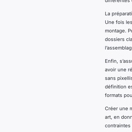
différentes
La préparati
Une fois les
montage. Po
dossiers cl
l’assemblag
Enfin, s’as
avoir une ré
sans pixell
définition 
formats pou
Créer une m
art, en don
contraintes