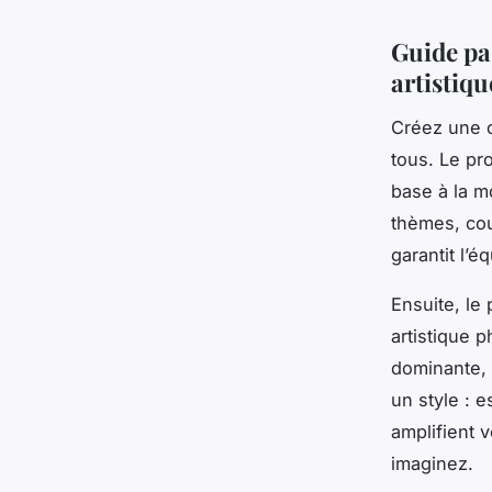
Guide pa
artistiqu
Créez une œ
tous. Le p
base à la m
thèmes, co
garantit l’é
Ensuite, le
artistique 
dominante, d
un style : 
amplifient 
imaginez.