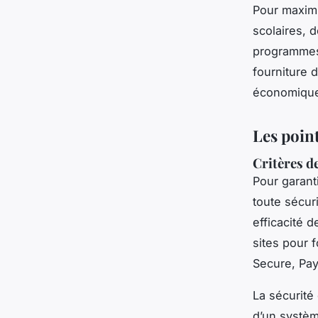
Pour maximi
scolaires, d
programmes 
fourniture d
économique
Les point
Critères de
Pour garant
toute sécur
efficacité d
sites pour 
Secure, Pay
La sécurité
d’un systèm