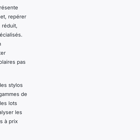
résente
let, repérer
 réduit,
écialisés.
n
ter
olaires pas
des stylos
s gammes de
les lots
alyser les
s à prix