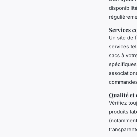
disponibilit
régulièremen
Services 
Un site de 
services te
sacs à vot
spécifiques
association
commandes b
Qualité et
Vérifiez tou
produits la
(notamment 
transparent