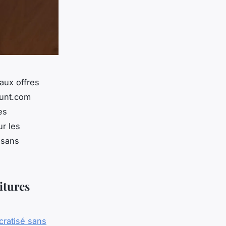
 aux offres
ount.com
es
r les
 sans
itures
cratisé sans