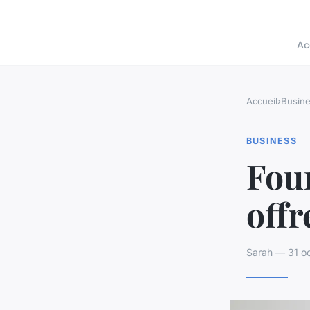
Ac
Accueil
›
Busin
BUSINESS
Four
offr
Sarah — 31 oc