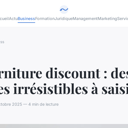
cueil
Actu
Business
Formation
Juridique
Management
Marketing
Servi
ess
niture discount : de
es irrésistibles à saisi
tobre 2025 — 4 min de lecture