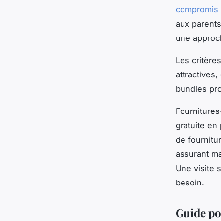
compromis s
aux parents
une approch
Les critère
attractives,
bundles pro
Fournitures-
gratuite en
de fournitu
assurant ma
Une visite 
besoin.
Guide pou