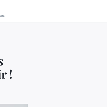
ces
s
r !