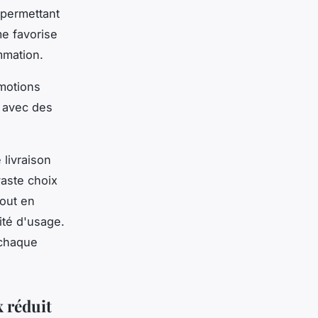
, permettant
me favorise
mmation.
omotions
fs avec des
 livraison
vaste choix
tout en
ité d'usage.
 chaque
x réduit