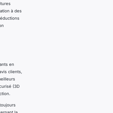
itures
pation à des
réductions
on
iants en
vis clients,
eilleurs
curisé (3D
ction.
toujours
ernant la