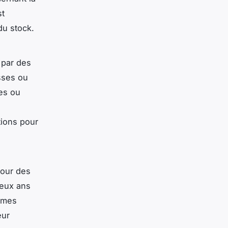
st
 du stock.
 par des
usses ou
es ou
tions pour
pour des
deux ans
ormes
eur