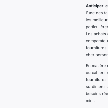
Anticiper l
l’une des ta
les meilleur
particulière
Les achats d
comparateur 
fournitures 
cher person
En matière d
ou cahiers 
fournitures
surdimensio
besoins rée
mini.