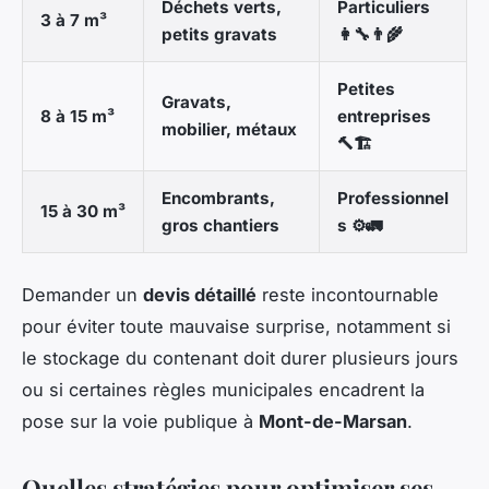
Déchets verts,
Particuliers
3 à 7 m³
petits gravats
👩‍🔧👨‍🌾
Petites
Gravats,
8 à 15 m³
entreprises
mobilier, métaux
🔨🏗️
Encombrants,
Professionnel
15 à 30 m³
gros chantiers
s ⚙️🚛
Demander un
devis détaillé
reste incontournable
pour éviter toute mauvaise surprise, notamment si
le stockage du contenant doit durer plusieurs jours
ou si certaines règles municipales encadrent la
pose sur la voie publique à
Mont-de-Marsan
.
Quelles stratégies pour optimiser ses