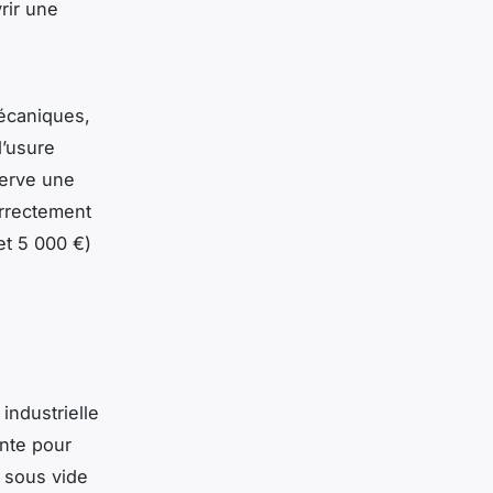
rir une
écaniques,
d’usure
serve une
orrectement
et 5 000 €)
industrielle
nte pour
t sous vide