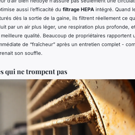
r d’air bien nettoyé n’assure pas seulement une circulat
ptimise aussi l’efficacité du
filtrage HEPA
intégré. Quand le
urés dès la sortie de la gaine, ils filtrent réellement ce q
duit par un air plus léger, une respiration plus profonde,
meilleure qualité. Beaucoup de propriétaires rapportent 
mmédiate de “fraîcheur” après un entretien complet - co
prenait son souffle.
es qui ne trompent pas