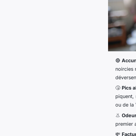
🔴
Accum
noircies 
déversen
🤧
Pics a
piquent, 
ou de la
👃
Odeur
premier 
💸
Factu