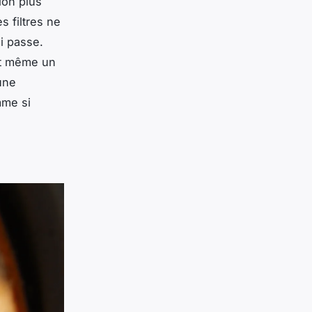
ion plus
s filtres ne
ui passe.
 et même un
une
mme si