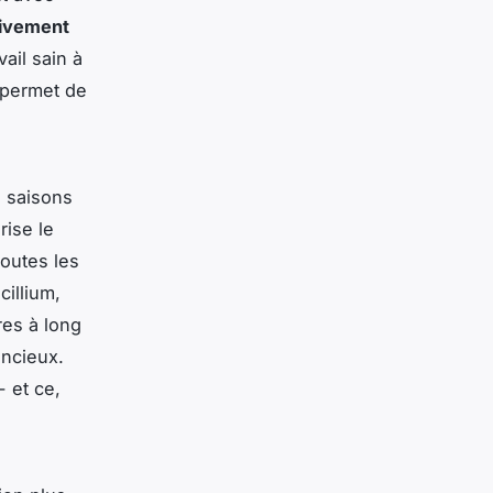
tivement
ail sain à
permet de
s saisons
rise le
outes les
cillium
,
res à long
encieux.
- et ce,