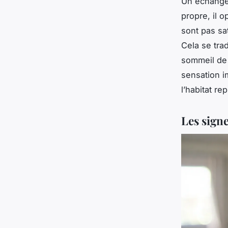
Un échangeu
propre, il o
sont pas sat
Cela se tra
sommeil de 
sensation i
l’habitat re
Les sign