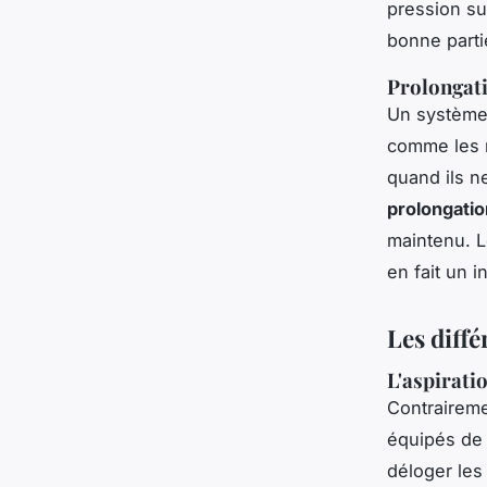
pression su
bonne parti
Prolongatio
Un système
comme les r
quand ils n
prolongatio
maintenu. L
en fait un 
Les diff
L'aspirati
Contraireme
équipés d
déloger les 