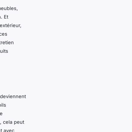
meubles,
. Et
 extérieur,
 ces
retien
uits
r deviennent
ils
ue
, cela peut
t avec