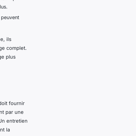
lus.
 peuvent
, ils
ge complet.
ge plus
oit fournir
ent par une
n entretien
nt la