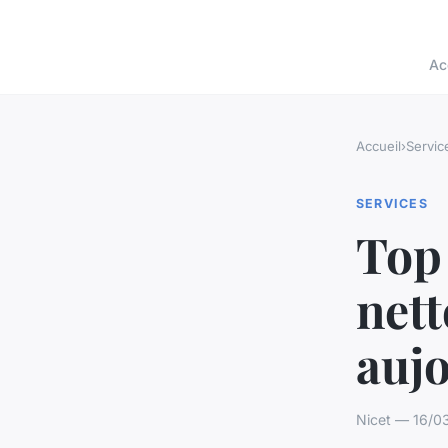
Ac
Accueil
›
Servic
SERVICES
Top 
nett
auj
Nicet — 16/03