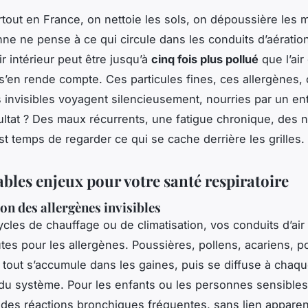
tout en France, on nettoie les sols, on dépoussière les 
ne ne pense à ce qui circule dans les conduits d’aération
air intérieur peut être jusqu’à
cinq fois plus pollué
que l’air
s’en rende compte. Ces particules fines, ces allergènes,
 invisibles voyagent silencieusement, nourries par un ent
ultat ? Des maux récurrents, une fatigue chronique, des n
est temps de regarder ce qui se cache derrière les grilles.
ables enjeux pour votre santé respiratoire
on des allergènes invisibles
cycles de chauffage ou de climatisation, vos conduits d’ai
tes pour les allergènes. Poussières, pollens, acariens, po
 tout s’accumule dans les gaines, puis se diffuse à chaq
u système. Pour les enfants ou les personnes sensibles
des réactions bronchiques fréquentes, sans lien apparen