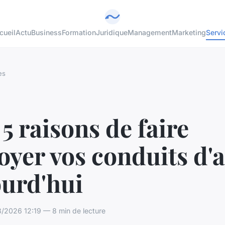
cueil
Actu
Business
Formation
Juridique
Management
Marketing
Servi
es
5 raisons de faire
oyer vos conduits d'a
ourd'hui
/2026 12:19 — 8 min de lecture