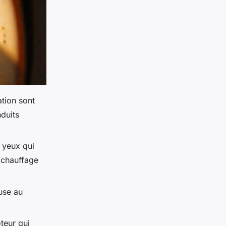
ation sont
nduits
 yeux qui
u chauffage
use au
teur qui