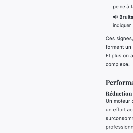
peine à f
🔊
Bruit
indiquer
Ces signes,
forment un 
Et plus on 
complexe.
Performa
Réduction
Un moteur d
un effort ac
surconsomma
professionn