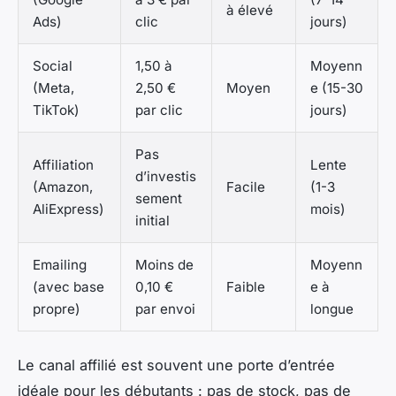
à élevé
Ads)
clic
jours)
Social
1,50 à
Moyenn
(Meta,
2,50 €
Moyen
e (15-30
TikTok)
par clic
jours)
Pas
Affiliation
Lente
d’investis
(Amazon,
Facile
(1-3
sement
AliExpress)
mois)
initial
Emailing
Moins de
Moyenn
(avec base
0,10 €
Faible
e à
propre)
par envoi
longue
Le canal affilié est souvent une porte d’entrée
idéale pour les débutants : pas de stock, pas de