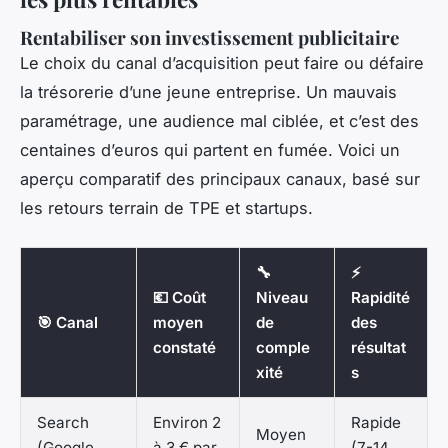
Rentabiliser son investissement publicitaire
Le choix du canal d’acquisition peut faire ou défaire
la trésorerie d’une jeune entreprise. Un mauvais
paramétrage, une audience mal ciblée, et c’est des
centaines d’euros qui partent en fumée. Voici un
aperçu comparatif des principaux canaux, basé sur
les retours terrain de TPE et startups.
🔧
⚡
💶 Coût
Niveau
Rapidité
🎯 Canal
moyen
de
des
constaté
comple
résultat
xité
s
Search
Environ 2
Rapide
Moyen
(Google
à 3 € par
(7-14